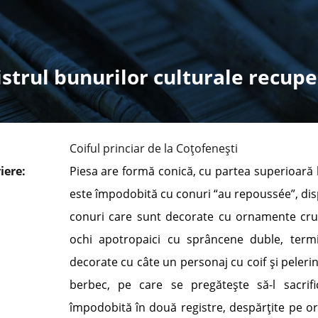
strul bunurilor culturale recup
Coiful princiar de la Coţofeneşti
iere:
Piesa are formă conică, cu partea superioară li
este împodobită cu conuri “au repoussée”, disp
conuri care sunt decorate cu ornamente cruci
ochi apotropaici cu sprâncene duble, term
decorate cu câte un personaj cu coif şi peleri
berbec, pe care se pregăteşte să-l sacrif
împodobită în două registre, despărţite pe or