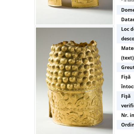
* la data
Dome
Data
Loc d
desco
Mater
(text)
Greu
Fișă
întoc
Fişă
verif
Nr. i
Ordin