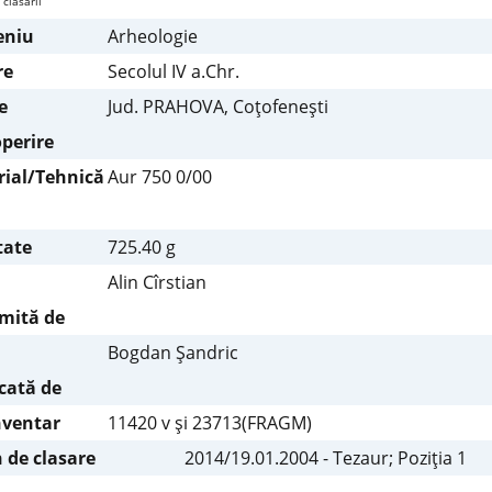
 clasării
niu
Arheologie
re
Secolul IV a.Chr.
e
Jud. PRAHOVA, Coţofeneşti
perire
ial/Tehnică
Aur 750 0/00
tate
725.40 g
Alin Cîrstian
mită de
Bogdan Şandric
icată de
nventar
11420 v şi 23713(FRAGM)
 de clasare
2014/19.01.2004 - Tezaur; Poziţia 1