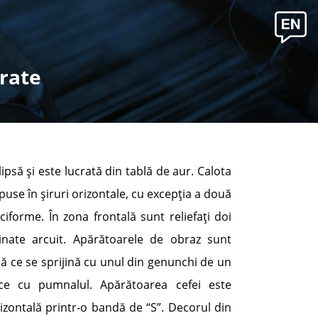
erate
psă şi este lucrată din tablă de aur. Calota
use în şiruri orizontale, cu excepţia a două
forme. În zona frontală sunt reliefaţi doi
inate arcuit. Apărătoarele de obraz sunt
nă ce se sprijină cu unul din genunchi de un
ice cu pumnalul. Apărătoarea cefei este
izontală printr-o bandă de “S”. Decorul din