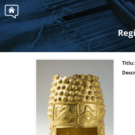
.
Regi
Titlu:
Descr