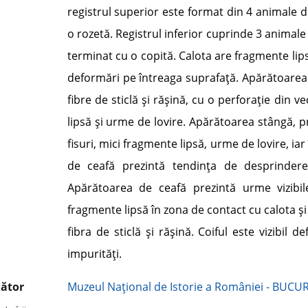
registrul superior este format din 4 animale di
o rozetă. Registrul inferior cuprinde 3 animale 
terminat cu o copită. Calota are fragmente lipsă,
deformări pe întreaga suprafaţă. Apărătoarea d
fibre de sticlă şi răşină, cu o perforaţie din v
lipsă şi urme de lovire. Apărătoarea stângă, pr
fisuri, mici fragmente lipsă, urme de lovire, ia
de ceafă prezintă tendinţa de desprindere 
Apărătoarea de ceafă prezintă urme vizibile 
fragmente lipsă în zona de contact cu calota şi 
fibra de sticlă şi răşină. Coiful este vizibil d
impurităţi.
ător
Muzeul Naţional de Istorie a României - BUCU