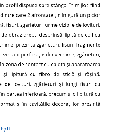
n profil dispuse spre stânga, în mijloc fiind
dintre care 2 afrontate ţin în gură un picior
 fisuri, zgârieturi, urme vizibile de lovituri,
e obraz drept, desprinsă, lipită de coif cu
echime, prezintă zgârieturi, fisuri, fragmente
ezintă o perforaţie din vechime, zgârieturi,
r în zona de contact cu calota şi apărătoarea
şi lipitură cu fibre de sticlă şi răşină.
de lovituri, zgârieturi şi lungi fisuri cu
în partea inferioară, precum şi o lipitură cu
eformat şi în cavităţile decoraţiilor prezintă
REŞTI