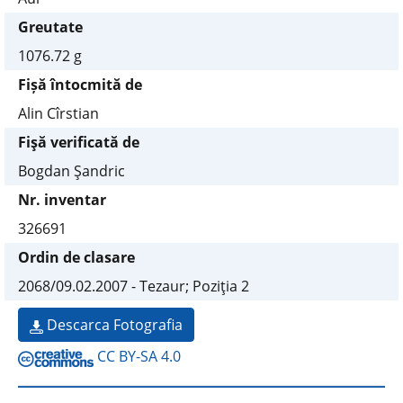
Greutate
1076.72 g
Fișă întocmită de
Alin Cîrstian
Fişă verificată de
Bogdan Şandric
Nr. inventar
326691
Ordin de clasare
2068/09.02.2007 - Tezaur; Poziţia 2
Descarca Fotografia
CC BY-SA 4.0