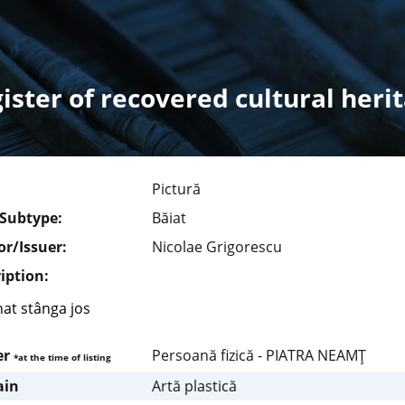
ister of recovered cultural heri
Pictură
/Subtype:
Băiat
r/Issuer:
Nicolae Grigorescu
iption:
at stânga jos
er
Persoană fizică - PIATRA NEAMŢ
*at the time of listing
in
Artă plastică