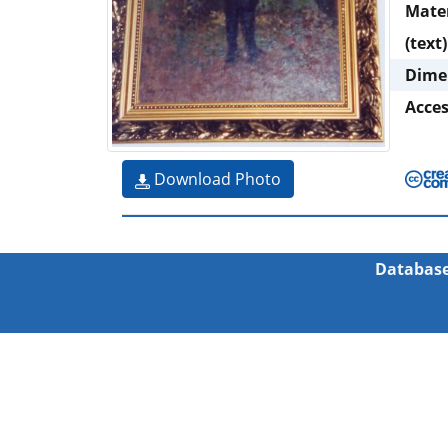
Mate
(text)
Dime
Acce
Download Photo
Database