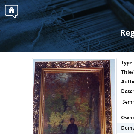
.
Reg
Type:
Title
Autho
Descr
Semn
Own
Doma