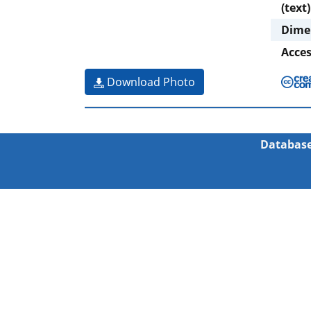
(text)
Dime
Acce
Download Photo
Database