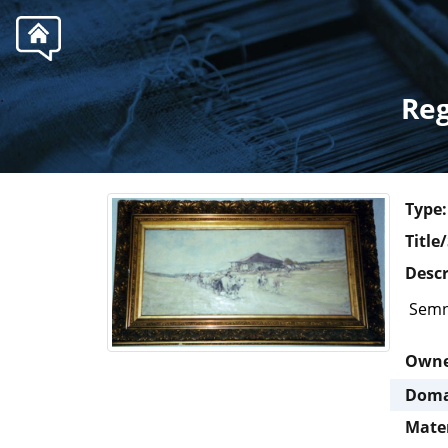
.
Reg
Type:
Title
Descr
Semn
Own
Doma
Mate