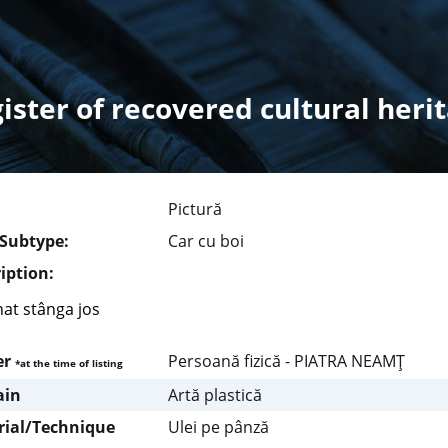
ister of recovered cultural heri
Pictură
/Subtype:
Car cu boi
iption:
at stânga jos
er
Persoană fizică - PIATRA NEAMŢ
*at the time of listing
in
Artă plastică
rial/Technique
Ulei pe pânză