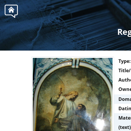
.
Reg
Type:
Title
Autho
Own
Doma
Dati
Mate
(text)