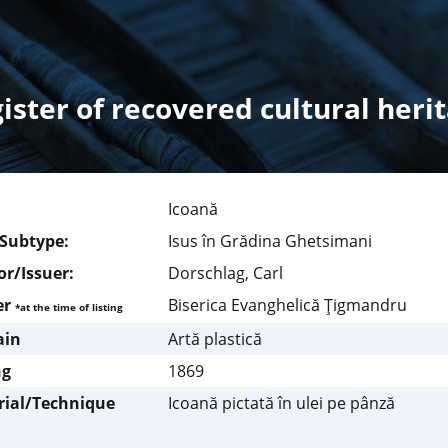
ister of recovered cultural heri
Icoană
/Subtype:
Isus în Grădina Ghetsimani
r/Issuer:
Dorschlag, Carl
er
Biserica Evanghelică Ţigmandru
*at the time of listing
in
Artă plastică
ng
1869
rial/Technique
Icoană pictată în ulei pe pânză