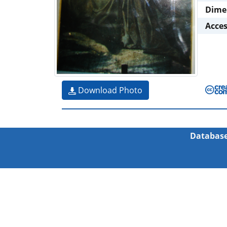
Dime
Acce
Download Photo
Database