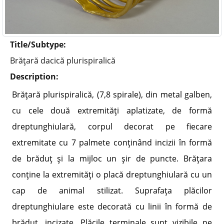
Title/Subtype:
Brăţară dacică plurispiralică
Description:
Brăţară plurispiralică, (7,8 spirale), din metal galben,
cu cele două extremităţi aplatizate, de formă
dreptunghiulară, corpul decorat pe fiecare
extremitate cu 7 palmete conţinând incizii în formă
de brăduţ şi la mijloc un şir de puncte. Brăţara
conţine la extremităţi o placă dreptunghiulară cu un
cap de animal stilizat. Suprafaţa plăcilor
dreptunghiulare este decorată cu linii în formă de
brăduţ, incizate. Plăcile terminale sunt vizibile pe